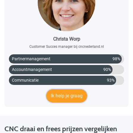
Christa Worp
Customer Succes manager bij cncnederland.nl
Partnermanagement
98%
Accountmanagement
90%
Communicatie
93%
Ik help je graag
CNC draai en frees prijzen vergelijken