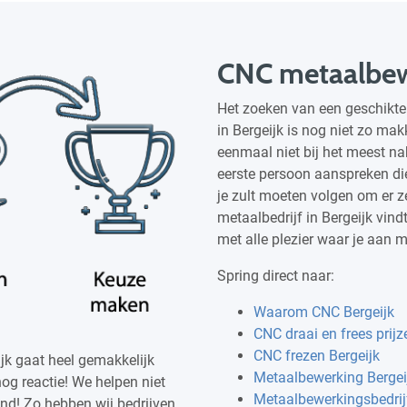
CNC metaalbew
Het zoeken van een geschikte
in Bergeijk is nog niet zo mak
eenmaal niet bij het meest n
eerste persoon aanspreken die 
je zult moeten volgen om er ze
metaalbedrijf in Bergeijk vindt
met alle plezier waar je aan 
Spring direct naar:
Waarom CNC Bergeijk
CNC draai en frees prijz
CNC frezen Bergeijk
jk gaat heel gemakkelijk
Metaalbewerking Bergei
nog reactie! We helpen niet
Metaalbewerkingsbedrijf
and! Zo hebben wij bedrijven