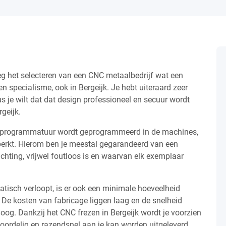
g het selecteren van een CNC metaalbedrijf wat een
n specialisme, ook in Bergeijk. Je hebt uiteraard zeer
us je wilt dat dat design professioneel en secuur wordt
rgeijk.
n programmatuur wordt geprogrammeerd in de machines,
rkt. Hierom ben je meestal gegarandeerd van een
hting, vrijwel foutloos is en waarvan elk exemplaar
isch verloopt, is er ook een minimale hoeveelheid
 De kosten van fabricage liggen laag en de snelheid
og. Dankzij het CNC frezen in Bergeijk wordt je voorzien
oordelig en razendsnel aan je kan worden uitgeleverd.