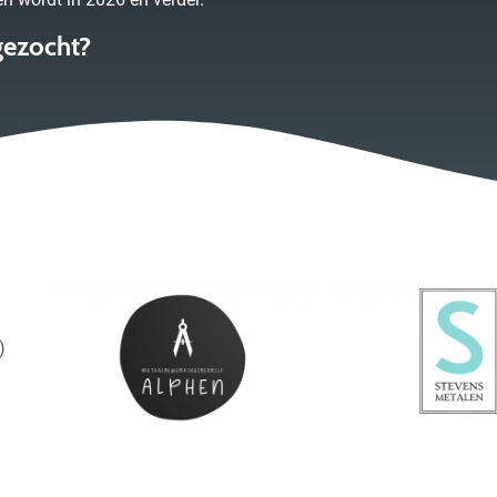
gezocht?
)