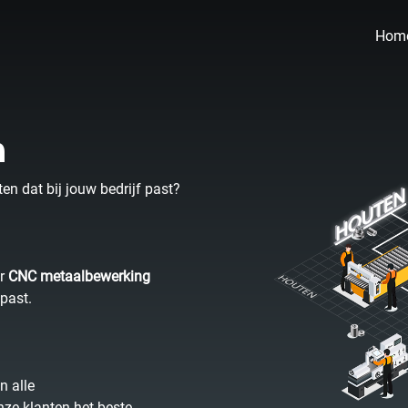
Hom
n
en dat bij jouw bedrijf past?
ar
CNC metaalbewerking
 past.
n alle
ze klanten het beste