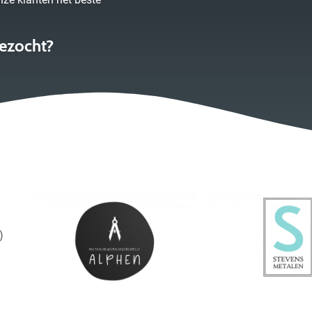
ezocht?
)