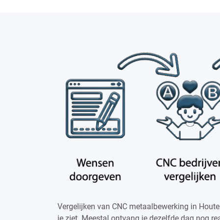
Vergelijken van CNC metaalbewerking in Houte
je ziet. Meestal ontvang je dezelfde dag nog rea