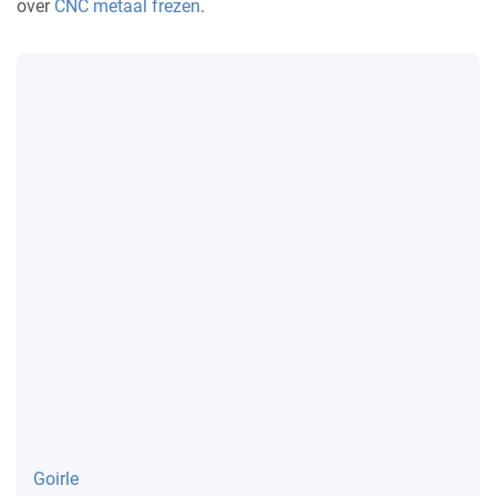
over
CNC metaal frezen
.
Goirle