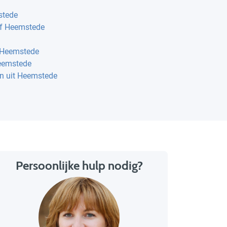
stede
jf Heemstede
t Heemstede
Heemstede
en uit Heemstede
Persoonlijke hulp nodig?