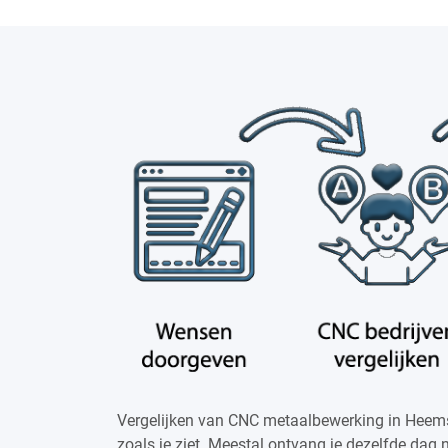
Vergelijken van CNC metaalbewerking in Heems
zoals je ziet. Meestal ontvang je dezelfde dag 