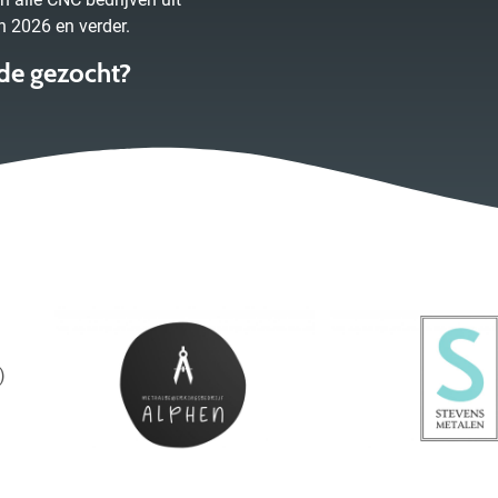
n 2026 en verder.
e gezocht?
)