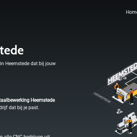
Hom
stede
 in Heemstede dat bij jouw
aalbewerking Heemstede
f dat bij je past.
n alle CNC bedrijven uit