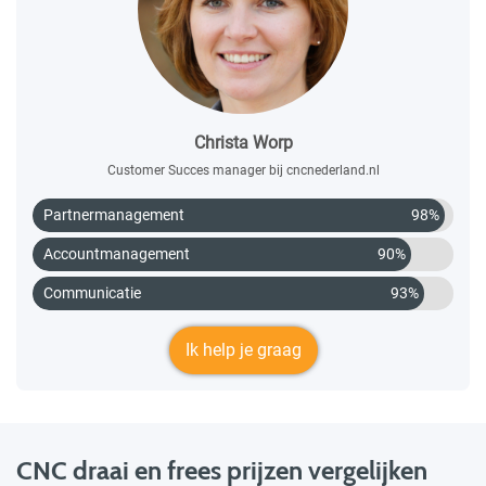
Christa Worp
Customer Succes manager bij cncnederland.nl
Partnermanagement
98%
Accountmanagement
90%
Communicatie
93%
Ik help je graag
CNC draai en frees prijzen vergelijken