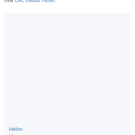
over
CNC metaal frezen
.
Heiloo